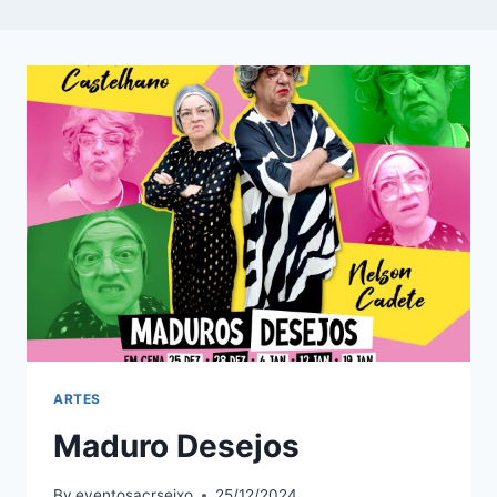
ARTES
Maduro Desejos
By
eventosacrseixo
25/12/2024